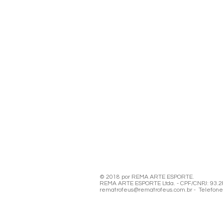
© 2018 por REMA ARTE ESPORTE.
REMA ARTE ESPORTE Ltda. - CPF/CNPJ: 93.280
rematrofeus@rematrofeus.com.br - Telefone