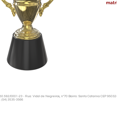
matr
com 
fecha
Alças
em m
deta
mode
taça
e br
em f
acab
autom
verni
acab
.592/0001-23 - Rua: Vidal de Negreiros, nº70 Bairro: Santa Catarina CEP 95032
de m
: (54) 3535-3566
subl
even