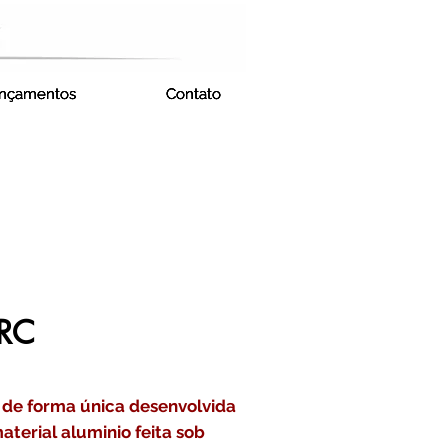
nçamentos
nçamentos
nçamentos
nçamentos
Contato
Contato
Contato
Contato
RC
 de forma única desenvolvida
terial aluminio feita sob